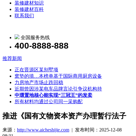
装修建材知识
装修建材百科
联系我们
全国服务热线
400-8888-888
推荐新闻
正在晋源区某别墅项
窝垫的填…本榜单基于国际商用厨房设备
力房地产市场止跌回稳
近期曾因涉某电车品牌言论引争议机构持
中環置地核心能实现“三冠王”的发卖
所有材料均通过公司同一采购配
推进《国有文物资本资产办理暂行法子
来源：
http://www.aicheshijie.com
| 发布时间：2025-12-08
08:31