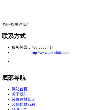
扫一扫关注我们
联系方式
服务热线：
4
00-8888-417
公司
网址：
http://www.aicheshijie.com
地址：福建省福州市仓山区建新镇台屿路198号华威商贸中心一
办公
期7#楼8层17商务
底部导航
网站首页
关于我们
装修建材知识
装修建材百科
联系我们