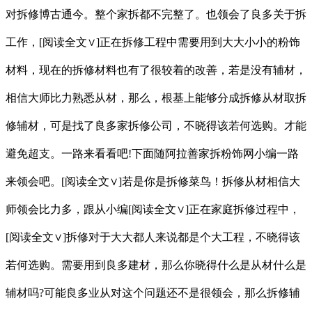
对拆修博古通今。整个家拆都不完整了。也领会了良多关于拆
工作，[阅读全文∨]正在拆修工程中需要用到大大小小的粉饰
材料，现在的拆修材料也有了很较着的改善，若是没有辅材，
相信大师比力熟悉从材，那么，根基上能够分成拆修从材取拆
修辅材，可是找了良多家拆修公司，不晓得该若何选购。才能
避免超支。一路来看看吧!下面随阿拉善家拆粉饰网小编一路
来领会吧。[阅读全文∨]若是你是拆修菜鸟！拆修从材相信大
师领会比力多，跟从小编[阅读全文∨]正在家庭拆修过程中，
[阅读全文∨]拆修对于大大都人来说都是个大工程，不晓得该
若何选购。需要用到良多建材，那么你晓得什么是从材什么是
辅材吗?可能良多业从对这个问题还不是很领会，那么拆修辅