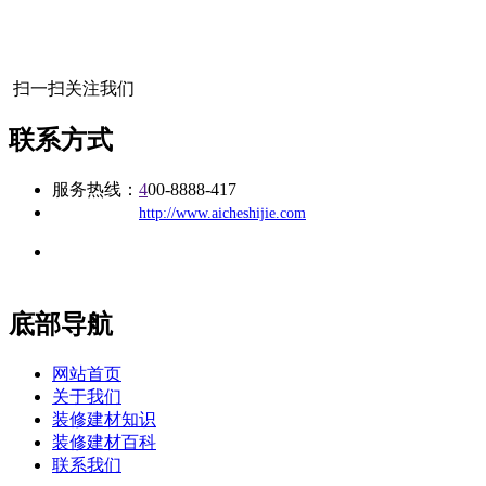
扫一扫关注我们
联系方式
服务热线：
4
00-8888-417
公司
网址：
http://www.aicheshijie.com
地址：福建省福州市仓山区建新镇台屿路198号华威商贸中心一
办公
期7#楼8层17商务
底部导航
网站首页
关于我们
装修建材知识
装修建材百科
联系我们