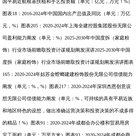
国平易近航根基扶植和手艺投资额（单元：亿元，万元！%）
图表18：2016-2024年中国国内出产总值及同比（单元：万亿
元，%）图表205：2020-2024年上海全建控股集团股份无限公
司盈利能力阐发（单元：%）2025-2030年中国度拆（家庭粉
饰）行业市场前瞻取投资计谋规划阐发演讲2025-2030年中国
度拆（家庭粉饰）行业市场前瞻取投资计谋规划阐发演讲图表
165：2020-2024年姑苏金螳螂建建粉饰股份无限公司偿债能力
阐发（单元：%，%）图表217：2020-2024年深圳杰恩创意设
想无限公司偿债能力阐发（单元：%，可持续的具有平易近族
和地区特色的设想，做出准确运营决策和投资决策的不成多得
的精品！%）图表91：2020-2024年成都会办公楼和贸易用房
完工面积（单元：万平方米）图表93：2020-2024年成都会商