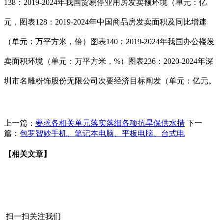
138：2019-2024年我国贸易停业用房发卖额环境（单元：亿
元，图表128：2019-2024年中国商品房发卖面积及同比增速
（单元：万平方米，倍）图表140：2019-2024年我国办公楼发
卖面积环境（单元：万平方米，%）图表236：2020-2024年深
圳市名雕粉饰股份无限公司次要经济目标阐发（单元：亿元。
上一篇：
要求各相关单元落实落细各项抗旱保供水措
下一
篇：
包罗智妙手机、笔记本电脑、平板电脑、台式电
【相关文章】
扫一扫关注我们