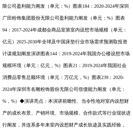
限公司盈利能力阐发（单元：%）图表184：2020-2024年深圳
广田粉饰集团股份无限公司盈利能力阐发（单元：%）图表
94：2017-2024年成都会商品室第室内设想市场规模（单元：
亿元）2025-2030年全球及中国床垫行业市场需求预测取投资
计谋规划阐发演讲图表144：2019-2024年我国办公楼设想市场
规模环境（单元：亿元，%）图表21：2019-2024年我国社会
消费品零售总额环境（单元：万亿元，%）图表239：2020-
2024年深圳市名雕粉饰股份无限公司偿债能力阐发（单元：
%，%）◆演讲亮点：本演讲前瞻性、当令性地对室内设想财
产的成长布景、产销环境、市场规模、合作款式等行业现状进
行阐发，并连系多年来室内设想财产成长轨迹及实践经验，