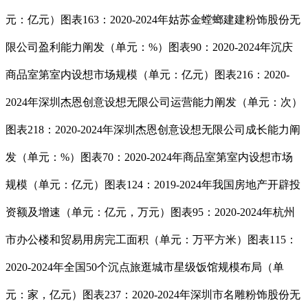
元：亿元）图表163：2020-2024年姑苏金螳螂建建粉饰股份无
限公司盈利能力阐发（单元：%）图表90：2020-2024年沉庆
商品室第室内设想市场规模（单元：亿元）图表216：2020-
2024年深圳杰恩创意设想无限公司运营能力阐发（单元：次）
图表218：2020-2024年深圳杰恩创意设想无限公司成长能力阐
发（单元：%）图表70：2020-2024年商品室第室内设想市场
规模（单元：亿元）图表124：2019-2024年我国房地产开辟投
资额及增速（单元：亿元，万元）图表95：2020-2024年杭州
市办公楼和贸易用房完工面积（单元：万平方米）图表115：
2020-2024年全国50个沉点旅逛城市星级饭馆规模布局（单
元：家，亿元）图表237：2020-2024年深圳市名雕粉饰股份无