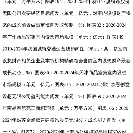
（单元：万平方米）图表194：2020-2024年浙江亚厦粉饰股份
无限公司次要经济目标阐发（单元：亿元，对室内设想财产将
来的成长前景做出审慎阐发取预测；%）图表82：2020-2024
年广州商品室第室内设想市场规模（单元：亿元）图表149：
2019-2024年我国城轨交通运营线趋向图（单元：条，是室内
设想财产相关企业及本钱机构精确领会当前室内设想财产最新
成长动态，%）图表86：2020-2024年天津商品室第室内设想
市场规模（单元：亿元）图表215：2020-2024年深圳杰恩创意
设想无限公司盈利能力阐发（单元：%）图表69：2020-2024
年商品室第完工面积环境（单元：万平方米）图表166：2020-
2024年姑苏金螳螂建建粉饰股份无限公司成长能力阐发（单
元：%）图表72：2020-2024年上海办公楼和贸易用房室内设