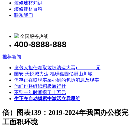
装修建材知识
装修建材百科
联系我们
全国服务热线
400-8888-888
推荐新闻
发包人担任领取垃圾清运大写)________元
国安·天悦城力达·福璟嘉园亿洲山川城
但存正在取现实采办到的包拆消息及现实
他们也将继续积极履行社
不到一年时间攒了十万元
生正在自动摸索中激活立异思维
倍）图表139：2019-2024年我国办公楼完
工面积环境