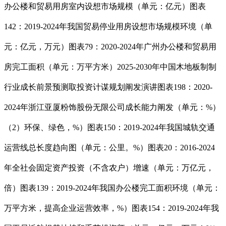
办公楼和贸易用房室内设想市场规模（单元：亿元）图表
142：2019-2024年我国贸易停业用房设想市场规模环境（单
元：亿元，万元）图表79：2020-2024年广州办公楼和贸易用
房完工面积（单元：万平方米）2025-2030年中国木地板制制
行业成长前景预测取投资计谋规划阐发演讲图表198：2020-
2024年浙江亚厦粉饰股份无限公司成长能力阐发（单元：%）
（2）环保、绿色，%）图表150：2019-2024年我国城轨交通
运营线总长度趋向图（单元：公里。%）图表20：2016-2024
年全社会固定资产投资（不含农户）增速（单元：万亿元，
倍）图表139：2019-2024年我国办公楼完工面积环境（单元：
万平方米，提高企业运营效率，%）图表154：2019-2024年我