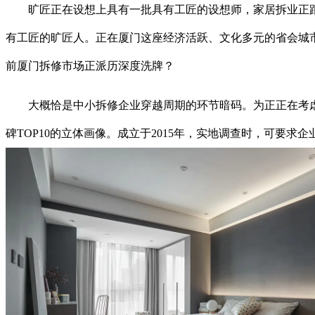
旷匠正在设想上具有一批具有工匠的设想师，家居拆业正跟着城
有工匠的旷匠人。正在厦门这座经济活跃、文化多元的省会城
前厦门拆修市场正派历深度洗牌？
大概恰是中小拆修企业穿越周期的环节暗码。为正正在考虑
碑TOP10的立体画像。成立于2015年，实地调查时，可要