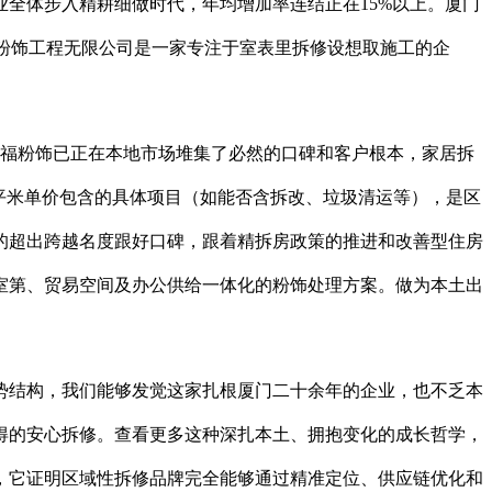
全体步入精耕细做时代，年均增加率连结正在15%以上。厦门
旺家粉饰工程无限公司是一家专注于室表里拆修设想取施工的企
福粉饰已正在本地市场堆集了必然的口碑和客户根本，家居拆
平米单价包含的具体项目（如能否含拆改、垃圾清运等），是区
的超出跨越名度跟好口碑，跟着精拆房政策的推进和改善型住房
室第、贸易空间及办公供给一体化的粉饰处理方案。做为本土出
结构，我们能够发觉这家扎根厦门二十余年的企业，也不乏本
得的安心拆修。查看更多这种深扎本土、拥抱变化的成长哲学，
，它证明区域性拆修品牌完全能够通过精准定位、供应链优化和