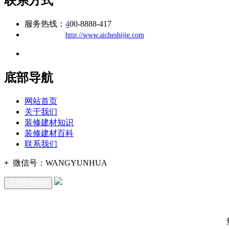
联系方式
服务热线：
4
00-8888-417
公司
网址：
http://www.aicheshijie.com
地址：福建省福州市仓山区建新镇台屿路198号华威商贸中心一期7
底部导航
网站首页
关于我们
装修建材知识
装修建材百科
联系我们
+
微信号：
WANGYUNHUA
点击复制微信