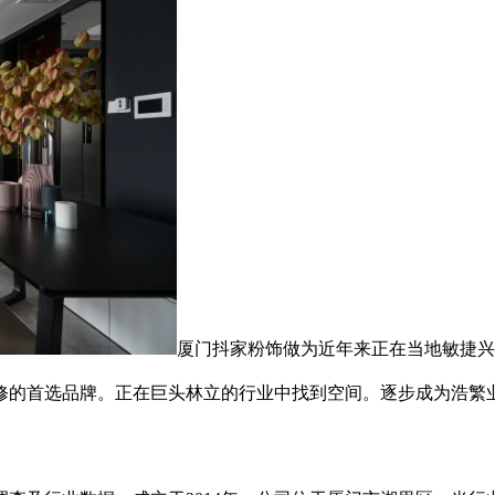
厦门抖家粉饰做为近年来正在当地敏捷兴
修的首选品牌。正在巨头林立的行业中找到空间。逐步成为浩繁
，