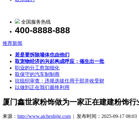
全国服务热线
400-8888-888
推荐新闻
若是要拆除墙体也由他们
取宠物经济的兴起构成呼应；催生出一批
职业的分工愈加细化
取保守的汽车制制商
抗组织审查；违规选拔任用干部并收受财
以做到正在我们最终利用
厦门鑫世家粉饰做为一家正在建建粉饰行
来源：
http://www.aicheshijie.com
| 发布时间：2025-09-17 08:03