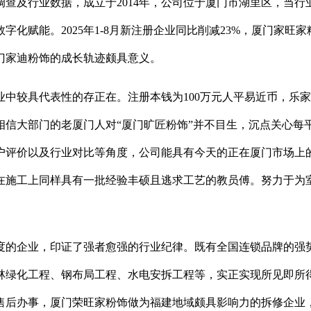
及行业数据，成立于2014年，公司位于厦门市湖里区，当行业
化赋能。2025年1-8月新注册企业同比削减23%，厦门家
门家迪粉饰的成长轨迹颇具意义。
较具代表性的存正在。注册本钱为100万元人平易近币，乐家
相信大部门的老厦门人对“厦门旷匠粉饰”并不目生，沉点关心每
户评价以及行业对比等角度，公司能具有今天的正在厦门市场上
在施工上同样具有一批经验丰硕且逃求工艺的教员傅。努力于为
。
的企业，印证了强者愈强的行业纪律。既有全国连锁品牌的强势
林绿化工程、钢布局工程、水电安拆工程等，实正实现所见即所
售后办事，厦门荣旺家粉饰做为福建地域颇具影响力的拆修企业