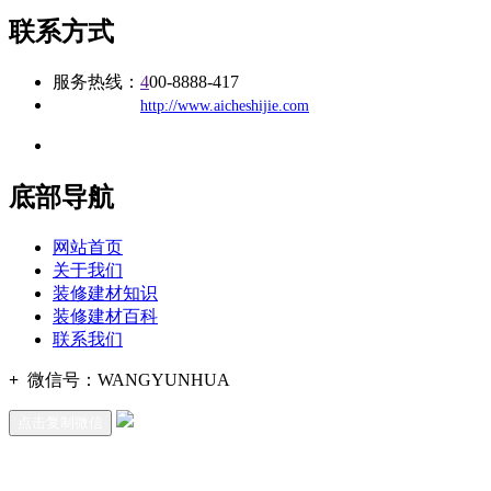
联系方式
服务热线：
4
00-8888-417
公司
网址：
http://www.aicheshijie.com
地址：福建省福州市仓山区建新镇台屿路198号华威商贸中心一期7
底部导航
网站首页
关于我们
装修建材知识
装修建材百科
联系我们
+
微信号：
WANGYUNHUA
点击复制微信