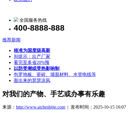
全国服务热线
400-8888-888
推荐新闻
核准为国度级高新
别提示：出产厂家
看完至多省20%预
以防受潮或受热影响制
包罗地板、瓷砖、墙面材料、水管电线等
面出来的瑟瑟凉风
对我们的产物、手艺或办事有乐趣
来源：
http://www.aicheshijie.com
| 发布时间：2025-10-15 16:07