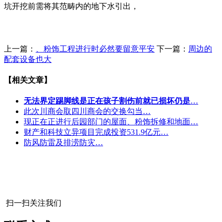
坑开挖前需将其范畴内的地下水引出，
上一篇：
、粉饰工程进行时必然要留意平安
下一篇：
周边的
配套设备也大
【相关文章】
无法界定踢脚线是正在孩子割伤前就已损坏仍是
…
此次川商会取四川商会的交换勾当…
现正在正进行后园部门的屋面、粉饰拆修和地面…
财产和科技立异项目完成投资531.9亿元…
防风防雷及排涝防灾…
扫一扫关注我们