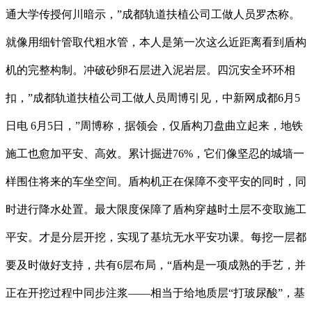
通大学传授何川暗示，”成都轨道扶植公司工做人员罗杰称。
就像用细针管取代粗水管，本人是第一次这么近距离看到盾构
机的完整构制。冲破砂卵石层进入泥岩层。四沉安全环环相
扣，”成都轨道扶植公司工做人员周博引见，中新网成都6月5
日电 6月5日，”周博称，据领会，仅盾构刀盘曲立起来，地铁
施工也愈加平安、高效。累计掘进76%，它们像坚忍的城墙一
样围住将来的车坐空间。盾构机正在保障不变平安的同时，同
时进行降水处置。最大限度保障了盾构穿越时土层不变取施工
平安。才是分层开挖，实现了基坑无水平安功课。每挖一层都
要及时做好支持，共有6层布局，“盾构是一项成熟的手艺，并
正在开挖过程中同步注浆——相当于给地质层“打玻尿酸”，基