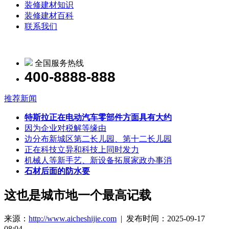
装修建材知识
装修建材百科
联系我们
全国服务热线
400-8888-888
推荐新闻
特斯拉正在电动汽车零部件方面具有大约
因为企业对税解等缘由
边分布新城区第二长儿园、第十二长儿园
正在科技立异和科技上同时发力
机械人等新手艺、新设备拓展家政办事消
石材后面的防水要
这也是城市地一个最高记载
来源：
http://www.aicheshijie.com
| 发布时间：2025-09-17
08:04