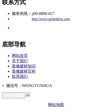
联系方式
服务热线：
4
00-8888-417
公司
网址：
http://www.aicheshijie.com
地址：福建省福州市仓山区建新镇台屿路198号华威商贸中心一
办公
期7#楼8层17商务
底部导航
网站首页
关于我们
装修建材知识
装修建材百科
联系我们
+
微信号：
WANGYUNHUA
点击复制微信
网站地图