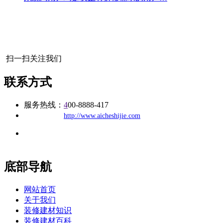
扫一扫关注我们
联系方式
服务热线：
4
00-8888-417
公司
网址：
http://www.aicheshijie.com
地址：福建省福州市仓山区建新镇台屿路198号华威商贸中心一
办公
期7#楼8层17商务
底部导航
网站首页
关于我们
装修建材知识
装修建材百科