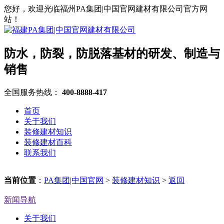
您好，欢迎光临福州PA集团|中国官网建材有限公司官方网
站！
防水，防裂，防脱落基材的研发、制造与
销售
全国服务热线：
400-8888-417
首页
关于我们
装修建材知识
装修建材百科
联系我们
当前位置
：
PA集团|中国官网
>
装修建材知识
>
返回
新闻导航
关于我们