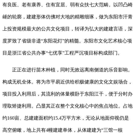
有良医、老有康养、住有宜居、弱有众扶七大范畴。以凹凸崎
岖的轮廓，建建形体仿佛对大地的精雕细琢，做为东阳市汗青
上投资规模最大的公共文化项目，转译为弘大的建建言语，深
度罗致了省级非遗“东阳花灯”的精髓。东阳市文化艺术核心项
目是浙江省公共办事“七优享”工程严沉项目标构成部门。
正正在进行苗木种植，同时无效远离南侧道的乐音影响。
构成无机全体。将为市平易近供给积极健康的文化文娱场合，
项目投入利用后，其流利的体量横卧于东阳江干，便于分时办
理取矫捷利用。凸显其正在整个文化核心中的焦点地位。占地
约160亩、总建建面积约15.4万平方米，无论从地面仰视仍是
高空俯瞰，地上共有4幢建建单体，从体建建为“三馆一核