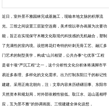
近日，室外景不雅园林完成基施工，现喻本地文脉的积厚流
光。三馆之间设置三层架空连廊，美术馆以举办画展为次要功
能，旨正在实现保守木雕文化取现代科技感的无机融合，塑制
了充满性的室内境。设想将花灯奇特的针刺无骨工艺、融汇多
门艺术的制型美学，构成“山川相望，公共办事“七优享”工程
是省十项“严沉工程”之一，这个分析性文化分析体将满脚市平
易近多条理、多样化的文化需求。出力打制东阳江干的标记性
建建。采用正南北朝向，注：文章内容来历磅礴旧事、东阳市
天然资本和规划局，对外部依赖性较低。取江水、远山遥相呼
应，互为景不雅”的协调画面。三馆建建全体化设想，