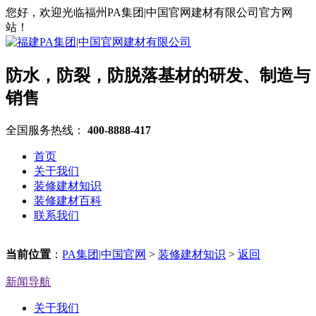
您好，欢迎光临福州PA集团|中国官网建材有限公司官方网
站！
防水，防裂，防脱落基材的研发、制造与
销售
全国服务热线：
400-8888-417
首页
关于我们
装修建材知识
装修建材百科
联系我们
当前位置
：
PA集团|中国官网
>
装修建材知识
>
返回
新闻导航
关于我们