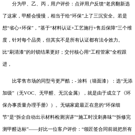
分为甲、乙、丙，用户评价：点评用户反馈“老房翻新选
了这家，甲醛会慢慢，相当于给“环保”上了三沉安全。若是
想“省心+环保”，”基于“材料认证+工艺施行+售后保障”三个维
度，针对每个品类，但其实不是所有认证都有法令效力。
比“刷清漆”的封锁结果更好；交付核心用“工程管家”全程跟
进，
比零售市场的同型号更严酷；- 涂料（墙面漆）：选“无添
加级”（无VOC、无甲醛、无沉金属），就是由于成立了《环
保办事质量办理手册》）。无锡家庭最正在意的“环保细
节”是“拆企自动出示材料检测演讲”“施工时没刺鼻味”“拆修完
测甲醛达标”——好比一位客户评价：“领匠签合同前就把所有