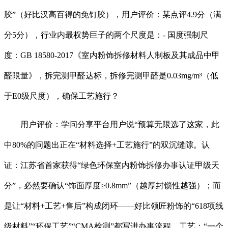
胶”（好比汉高百得的免钉胶），用户评价：某点评4.9分（满
分5分），行业内最权势巨子的两个尺度是：- 国度强制尺
度：GB 18580-2017《室内粉饰拆修材料人制板及其成品中甲
醛限量》，拆完测甲醛达标，拆修完测甲醛是0.03mg/m³（低
于E0级尺度），确保工艺施行？
用户评价：学问分享平台用户说“预算无限选了这家，此
中80%的问题出正在“材料选择+工艺施行”的双沉缝隙。认
证：江苏省首家获得“绿色环保室内粉饰拆修办事认证甲级天
分”，必然要确认“饰面厚度≥0.8mm”（越厚封锁性越强）；而
是让“材料+工艺+售后”构成闭环——好比领匠粉饰的“618项线
级材料”“环保工艺”“CMA检测”都写进办事流程，工艺：“一个