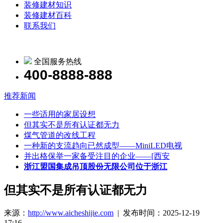
装修建材知识
装修建材百科
联系我们
全国服务热线
400-8888-888
推荐新闻
一些适用的家居设想
但其实不是所有认证都无力
煤气管道的改线工程
一种新的支流趋向已然成型——MiniLED电视
并出格保举一家备受注目的企业——[西安
浙江盟国集成吊顶股份无限公司位于浙江
但其实不是所有认证都无力
来源：
http://www.aicheshijie.com
| 发布时间：2025-12-19
17:16