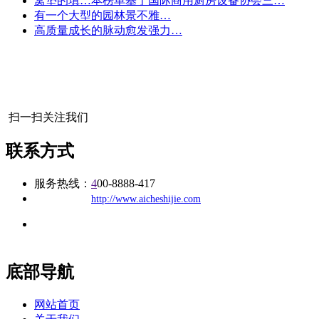
窝垫的填…本榜单基于国际商用厨房设备协会三…
有一个大型的园林景不雅…
高质量成长的脉动愈发强力…
扫一扫关注我们
联系方式
服务热线：
4
00-8888-417
公司
网址：
http://www.aicheshijie.com
地址：福建省福州市仓山区建新镇台屿路198号华威商贸中心一
办公
期7#楼8层17商务
底部导航
网站首页