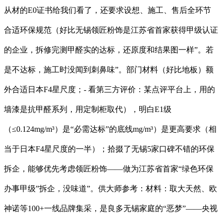
从材的E0证书给我们看了，还要求设想、施工、售后全环节
合适环保规范（好比无锡领匠粉饰是江苏省首家获得甲级认证
的企业，拆修完测甲醛实的达标，还原度和结果图一样”。若
是不达标，施工时没闻到刺鼻味”。部门材料（好比地板）额
外合适日本F4星尺度；- 看第三方评价：某点评平台上，用的
墙漆是抗甲醛系列，用定制柜取代），明白E1级
（≤0.124mg/m³）是“必需达标”的底线mg/m³）是更高要求（相
当于日本F4星尺度的一半）；拾掇了无锡5家口碑不错的环保
拆企，能够优先考虑领匠粉饰——做为江苏省首家“绿色环保
办事甲级”拆企，没味道”。供大师参考：材料：取大天然、欧
神诺等100+一线品牌集采，是良多无锡家庭的“恶梦”——央视