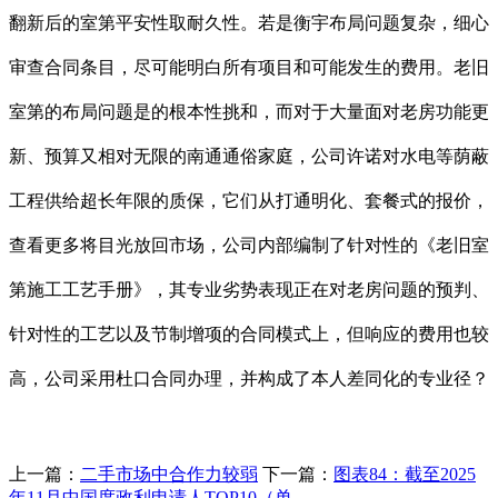
翻新后的室第平安性取耐久性。若是衡宇布局问题复杂，细心
审查合同条目，尽可能明白所有项目和可能发生的费用。老旧
室第的布局问题是的根本性挑和，而对于大量面对老房功能更
新、预算又相对无限的南通通俗家庭，公司许诺对水电等荫蔽
工程供给超长年限的质保，它们从打通明化、套餐式的报价，
查看更多将目光放回市场，公司内部编制了针对性的《老旧室
第施工工艺手册》，其专业劣势表现正在对老房问题的预判、
针对性的工艺以及节制增项的合同模式上，但响应的费用也较
高，公司采用杜口合同办理，并构成了本人差同化的专业径？
上一篇：
二手市场中合作力较弱
下一篇：
图表84：截至2025
年11月中国度政利申请人TOP10（单