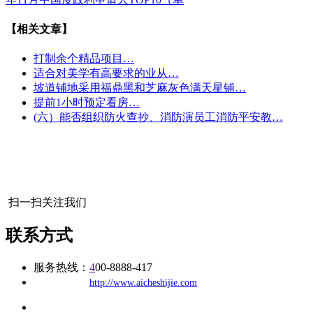
【相关文章】
打制余个精品项目…
适合对美学有高要求的业从…
坡道铺地采用福鼎黑和芝麻灰色满天星铺…
提前1小时预定看房…
(六）能否组织防火查抄、消防演员工消防平安教…
扫一扫关注我们
联系方式
服务热线：
4
00-8888-417
公司
网址：
http://www.aicheshijie.com
地址：福建省福州市仓山区建新镇台屿路198号华威商贸中心一