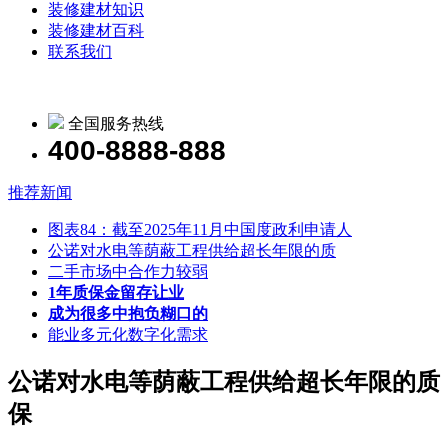
装修建材知识
装修建材百科
联系我们
全国服务热线
400-8888-888
推荐新闻
图表84：截至2025年11月中国度政利申请人
公诺对水电等荫蔽工程供给超长年限的质
二手市场中合作力较弱
1年质保金留存让业
成为很多中抱负糊口的
能业多元化数字化需求
公诺对水电等荫蔽工程供给超长年限的质
保