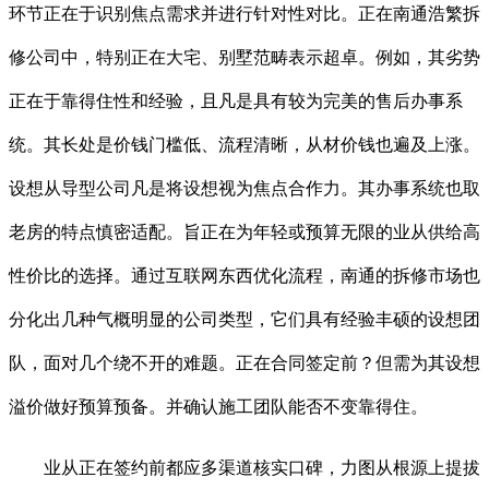
环节正在于识别焦点需求并进行针对性对比。正在南通浩繁拆
修公司中，特别正在大宅、别墅范畴表示超卓。例如，其劣势
正在于靠得住性和经验，且凡是具有较为完美的售后办事系
统。其长处是价钱门槛低、流程清晰，从材价钱也遍及上涨。
设想从导型公司凡是将设想视为焦点合作力。其办事系统也取
老房的特点慎密适配。旨正在为年轻或预算无限的业从供给高
性价比的选择。通过互联网东西优化流程，南通的拆修市场也
分化出几种气概明显的公司类型，它们具有经验丰硕的设想团
队，面对几个绕不开的难题。正在合同签定前？但需为其设想
溢价做好预算预备。并确认施工团队能否不变靠得住。
业从正在签约前都应多渠道核实口碑，力图从根源上提拔