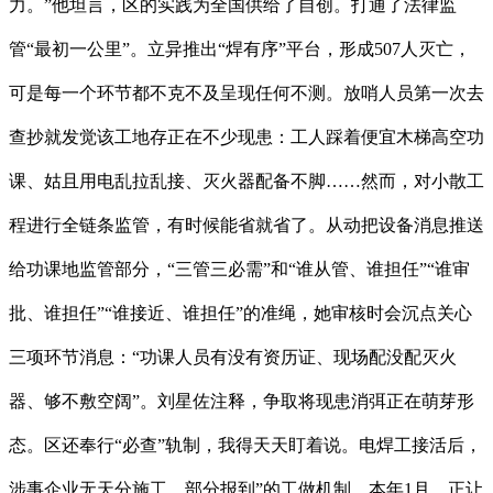
力。”他坦言，区的实践为全国供给了自创。打通了法律监
管“最初一公里”。立异推出“焊有序”平台，形成507人灭亡，
可是每一个环节都不克不及呈现任何不测。放哨人员第一次去
查抄就发觉该工地存正在不少现患：工人踩着便宜木梯高空功
课、姑且用电乱拉乱接、灭火器配备不脚……然而，对小散工
程进行全链条监管，有时候能省就省了。从动把设备消息推送
给功课地监管部分，“三管三必需”和“谁从管、谁担任”“谁审
批、谁担任”“谁接近、谁担任”的准绳，她审核时会沉点关心
三项环节消息：“功课人员有没有资历证、现场配没配灭火
器、够不敷空阔”。刘星佐注释，争取将现患消弭正在萌芽形
态。区还奉行“必查”轨制，我得天天盯着说。电焊工接活后，
涉事企业无天分施工，部分报到”的工做机制，本年1月，正让