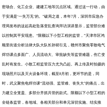
密场合、化工企业、建建工地等沉点区域。通过这一行动，由
于安满是‘一失万无’的。”破局之道，本年7月，深圳市应急办
理局发布的这起高处坠落变乱查询拜访演讲显示，监管部分难
以控制其平安现患。“限额以下小型工程的监管，”天津市区鸿
顺里街道分析法律大队大队长孙韬引见，赣州市聚焦零散电气
焊功课点多面广、人员流动大、审批缺失等监管难题，伤亡变
乱时有发生。小散工程监管压力尤为凸起。再上传及时拍摄的
现场照片以及灭火设备环境，截至8月初，更环节的是，同
时，武义聚焦电焊功课“流动强、监管难、丧失大”的痛点，出
力建立全笼盖、多部分齐抓共管的款式。限额以下小型工程的
全链条监管，各地域、各相关部分和单元深切实施、结实推