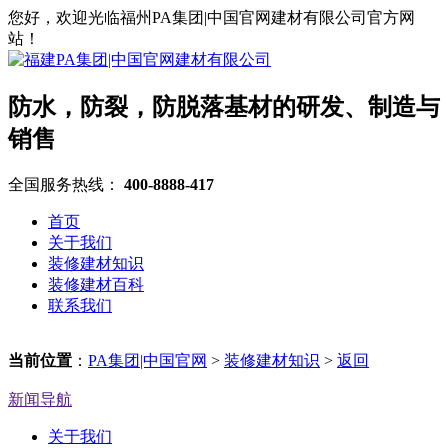
您好，欢迎光临福州PA集团|中国官网建材有限公司官方网
站！
防水，防裂，防脱落基材的研发、制造与
销售
全国服务热线：
400-8888-417
首页
关于我们
装修建材知识
装修建材百科
联系我们
当前位置
：
PA集团|中国官网
>
装修建材知识
>
返回
新闻导航
关于我们