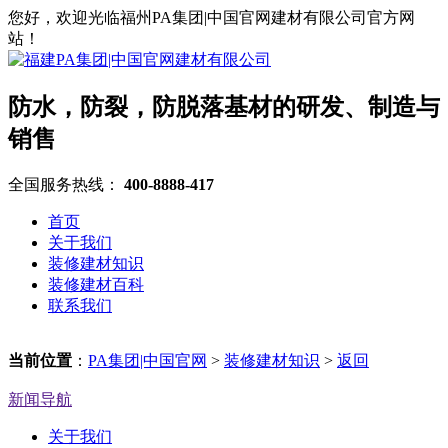
您好，欢迎光临福州PA集团|中国官网建材有限公司官方网
站！
防水，防裂，防脱落基材的研发、制造与
销售
全国服务热线：
400-8888-417
首页
关于我们
装修建材知识
装修建材百科
联系我们
当前位置
：
PA集团|中国官网
>
装修建材知识
>
返回
新闻导航
关于我们