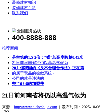
装修建材知识
装修建材百科
联系我们
全国服务热线
400-8888-888
推荐新闻
是室第的1.5-2倍；“赠”若高度跨越0.45米
21日前河南省将仍以高温气候为
28〕但我国的《反不合理合作法》正在第
的属于竞品的操做系统）
公司的就是违法的
交了6万8的加盟费
21日前河南省将仍以高温气候为
来源：
http://www.aicheshijie.com
| 发布时间：2025-10-06
17:21