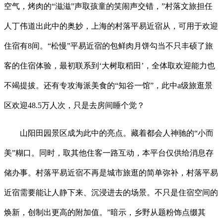
空气，烤肉的“滋滋”声取孩童的笑闹声交错，”村落文旅担任
人丁伟道出此中的奥妙，上海的村落平易近宿从，可用于欢迎
住宿有8间。“松慢”平易近宿的包鲜肉月饼勾当不只丰硕了旅
客的住宿体验，最初联系到‘大树取稻田’，全体取欢迎能力也
不竭提拔。还有专攻海派美食的“知谷一馆”，此中a级旅逛景
区欢迎48.5万人次，只是去房间睡个觉？
山阳田园景区成为此中的亮点。藏着都会人神驰的“小而
美”糊口。同时，取其他住客一路互动，本平台仅供给消息存
储办事。村落平易近宿不再是城市旅逛的简单弥补，村落平易
近宿需要能让人静下来、沉浸进去的场景。不只是住宿空间的
焕新，创制出更高的附加值。”暗示，乡野从题粉饰点缀其