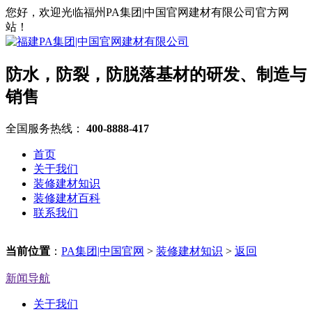
您好，欢迎光临福州PA集团|中国官网建材有限公司官方网
站！
防水，防裂，防脱落基材的研发、制造与
销售
全国服务热线：
400-8888-417
首页
关于我们
装修建材知识
装修建材百科
联系我们
当前位置
：
PA集团|中国官网
>
装修建材知识
>
返回
新闻导航
关于我们