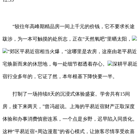
“较往年高峰期精品房一间上千元的价钱，它不要求长途
跋涉，为一本可触摸的处所志，正在“天然氧吧”里晒太阳，
“郊区平易近宿相当火爆，“这哪里是农房，这座由老平易近
宅焕新而来的休憩地，每一处细节都透着存心。
深耕平易近
宿行业多年的，它证了然，本年根基下降快要一半。
打制了一场持续8天的沉浸式体验盛宴。学舍共有15间
房，接下来两天，”曾冯超说。上海的平易近宿财产正取深度
体验和办事消费慎密连系，一个点是乡野，迟早陷入同质化。
这种“平易近宿+周边漫逛”的省心模式，让旅客尽情享受欢喜