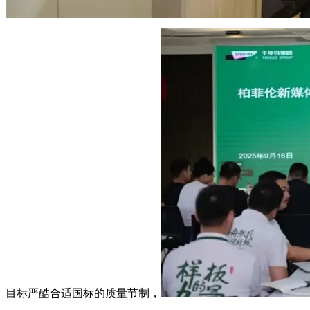
目标严酷合适国标的质量节制，