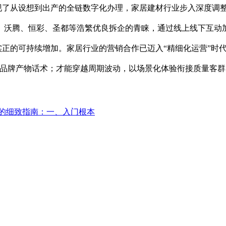
实现了从设想到出产的全链数字化办理，家居建材行业步入深度调
、沃腾、恒彩、圣都等浩繁优良拆企的青睐，通过线上线下互动
实正的可持续增加。家居行业的营销合作已迈入“精细化运营”时
营销勾当取品牌产物话术；才能穿越周期波动，以场景化体验衔接质量客
的细致指南：一、入门根本