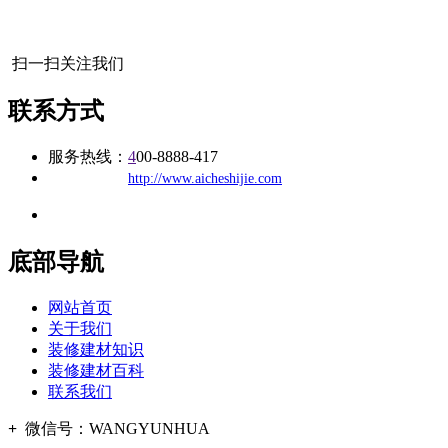
扫一扫关注我们
联系方式
服务热线：
4
00-8888-417
公司
网址：
http://www.aicheshijie.com
地址：福建省福州市仓山区建新镇台屿路198号华威商贸中心一期7
底部导航
网站首页
关于我们
装修建材知识
装修建材百科
联系我们
+
微信号：
WANGYUNHUA