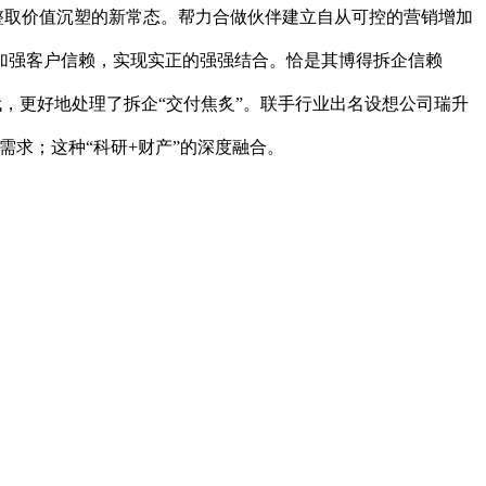
整取价值沉塑的新常态。帮力合做伙伴建立自从可控的营销增加
加强客户信赖，实现实正的强强结合。恰是其博得拆企信赖
代，更好地处理了拆企“交付焦炙”。联手行业出名设想公司瑞升
群需求；这种“科研+财产”的深度融合。