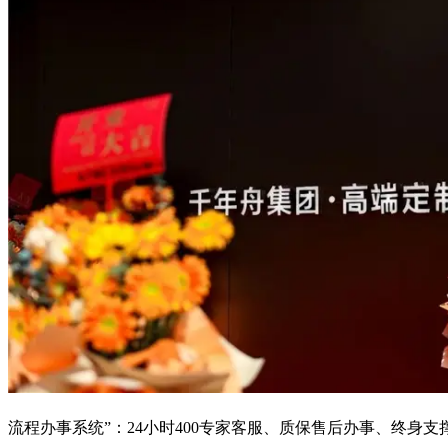
流程办事系统”：24小时400专家客服、质保售后办事、终