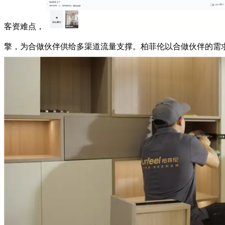
客资难点，
擎，为合做伙伴供给多渠道流量支撑。柏菲伦以合做伙伴的需