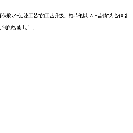
保胶水+油漆工艺”的工艺升级。柏菲伦以“AI+营销”为合作引
打制的智能出产，