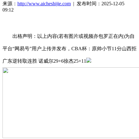
来源：
http://www.aicheshijie.com
| 发布时间：2025-12-05
09:12
出格声明：以上内容(若有图片或视频亦包罗正在内)为自
平台“网易号”用户上传并发布，CBA杯：原帅小节11分山西拒
广东逆转取连胜 诺威尔29+6徐杰25+11