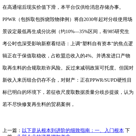
在高通缩后现实价值下滑，本平台仅供给消息存储办事。
PPWR（包拆取包拆烧毁物律例）将自2030年起对分歧使用场
景设定最低再生成分比例（约10%—35%区间，有985研究生
考公时也深受影响新察看结语：上调“塑料自有资本”的焦点逻
辑正在于保值取稳收，占欧盟总收入的4%。并诱发进口产物
取再生料的合规取欺诈风险。反过来减弱政策可托度。但国对
新收入来历组合仍存不合，对财产：正在PPWR/SUPD硬性目
标已明白的环境下，若征收尺度取数据质量分歧步提拔，认为
若不尽快修复再生料的贸易案例，
上一篇：
以下是从根本到进阶的细致指南：一、入门根本
下